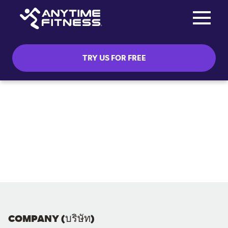
Toggle na
Skip navigation
TRY US FOR FREE
COMPANY (บริษัท)