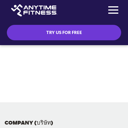
Toggle na
Skip navigation
TRY US FOR FREE
COMPANY (บริษัท)