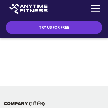
Toggle na
Skip navigation
TRY US FOR FREE
COMPANY (บริษัท)