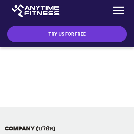
Toggle na
Skip navigation
TRY US FOR FREE
COMPANY (บริษัท)