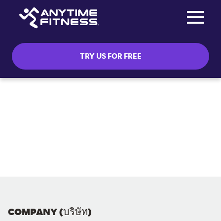
Toggle na
Skip navigation
TRY US FOR FREE
COMPANY (บริษัท)