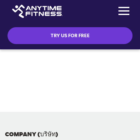
Toggle na
Skip navigation
TRY US FOR FREE
COMPANY (บริษัท)