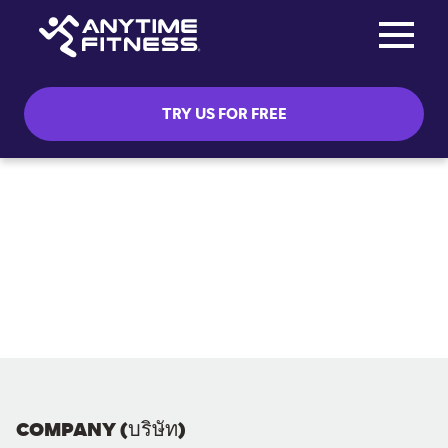
Toggle na
Skip navigation
TRY US FOR FREE
COMPANY (บริษัท)