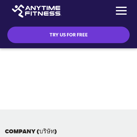
Toggle na
Skip navigation
TRY US FOR FREE
COMPANY (บริษัท)