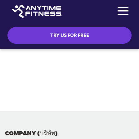
Toggle na
Skip navigation
TRY US FOR FREE
COMPANY (บริษัท)