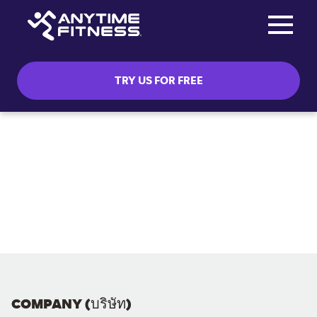
Toggle na
Skip navigation
TRY US FOR FREE
COMPANY (บริษัท)