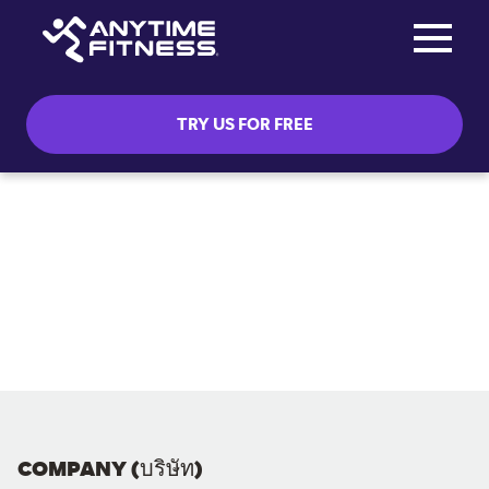
Toggle na
Skip navigation
TRY US FOR FREE
COMPANY (บริษัท)