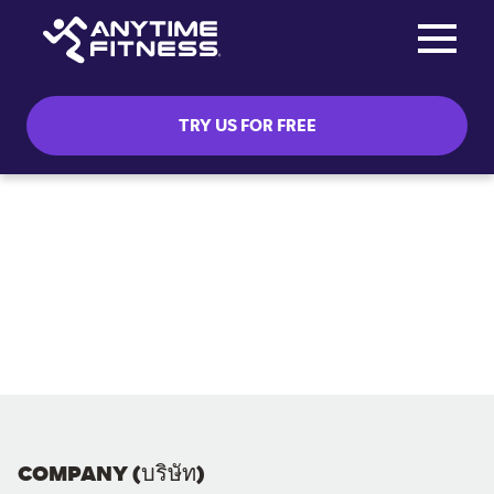
Toggle na
Skip navigation
TRY US FOR FREE
COMPANY (บริษัท)