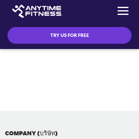
Toggle na
Skip navigation
TRY US FOR FREE
COMPANY (บริษัท)