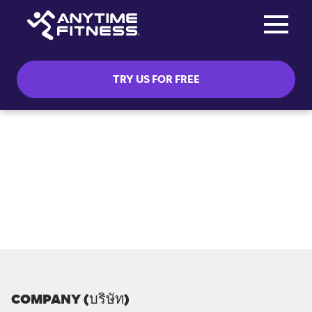
Toggle na
Skip navigation
TRY US FOR FREE
COMPANY (บริษัท)