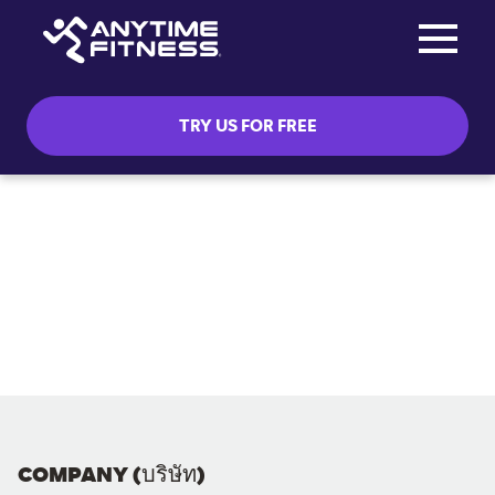
Toggle na
Skip navigation
TRY US FOR FREE
COMPANY (บริษัท)