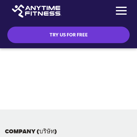
Toggle na
Skip navigation
TRY US FOR FREE
COMPANY (บริษัท)