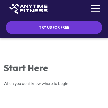
Toggle na
Skip navigation
TRY US FOR FREE
Start Here
When you don’t know where to begin